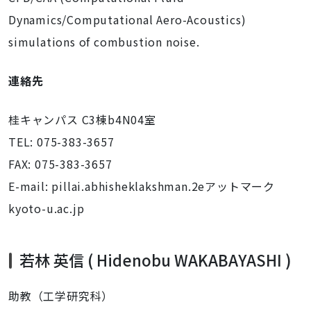
Dynamics/Computational Aero-Acoustics)
simulations of combustion noise.
連絡先
桂キャンパス C3棟b4N04室
TEL: 075-383-3657
FAX: 075-383-3657
E-mail: pillai.abhisheklakshman.2eアットマーク
kyoto-u.ac.jp
若林 英信 ( Hidenobu WAKABAYASHI )
助教（工学研究科）