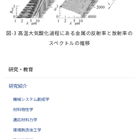
図-3 高温大気酸化過程にある金属の反射率と放射率の
スペクトルの推移
ナ
研究・教育
ビ
ゲ
研究紹介
ー
シ
機械システム創成学
ョ
ン
材料物性学
適応材料力学
環境熱流体工学